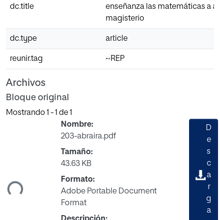
dc.title
enseñanza las matemáticas a a
magisterio
dc.type
article
reunir.tag
~REP
Archivos
Bloque original
Mostrando
1 - 1 de 1
Nombre:
D
203-abraira.pdf
e
s
Tamaño:
c
43.63 KB
gando...
a
Formato:
r
Adobe Portable Document
g
Format
a
Descripción: