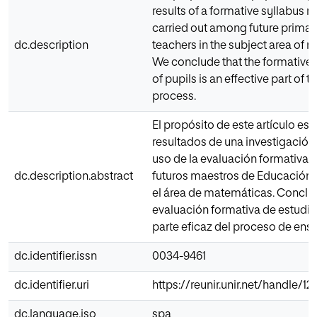
results of a formative syllabus r
carried out among future primar
dc.description
teachers in the subject area of 
We conclude that the formative
of pupils is an effective part of 
process.
El propósito de este artículo es d
resultados de una investigación
uso de la evaluación formativa 
dc.description.abstract
futuros maestros de Educación 
el área de matemáticas. Conclu
evaluación formativa de estudia
parte eficaz del proceso de ens
dc.identifier.issn
0034-9461
dc.identifier.uri
https://reunir.unir.net/handle/1
dc.language.iso
spa