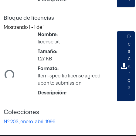
r
Bloque de licencias
Mostrando
1 - 1 de 1
Nombre:
D
license.txt
e
s
Tamaño:
c
1.27 KB
gando...
a
Formato:
r
Item-specific license agreed
g
upon to submission
a
Descripción:
r
Colecciones
Nº 203, enero-abril 1996