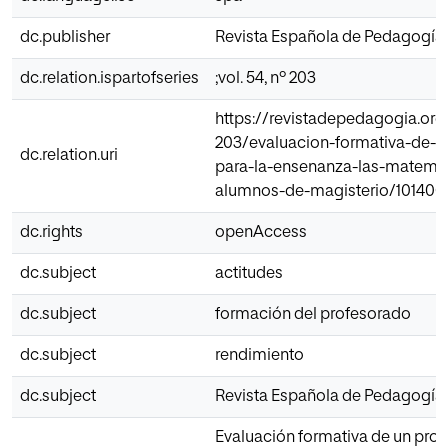
dc.publisher
Revista Española de Pedagogía
dc.relation.ispartofseries
;vol. 54, nº 203
https://revistadepedagogia.org/
203/evaluacion-formativa-de-
dc.relation.uri
para-la-ensenanza-las-matemat
alumnos-de-magisterio/101400
dc.rights
openAccess
dc.subject
actitudes
dc.subject
formación del profesorado
dc.subject
rendimiento
dc.subject
Revista Española de Pedagogía
Evaluación formativa de un pro