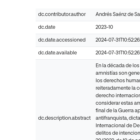
dc.contributor.author
Andrés Saénz de Sa
dc.date
2023-10
dc.date.accessioned
2024-07-31T10:52:2
dc.date.available
2024-07-31T10:52:2
En la década de lo
amnistías son gener
los derechos human
reiteradamente la c
derecho internacio
considerar estas a
final de la Guerra a
dc.description.abstract
antifranquista, dic
Internacional de Der
delitos de intencion