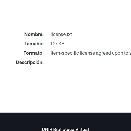
Nombre:
license.txt
Tamaño:
1.27 KB
Formato:
Item-specific license agreed upon to
Descripción:
UNIR Biblioteca Virtual