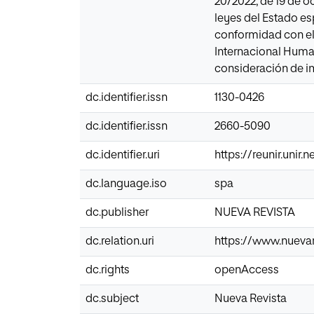
20/2022, de 19 de o
leyes del Estado esp
conformidad con el 
Internacional Human
consideración de im
dc.identifier.issn
1130-0426
dc.identifier.issn
2660-5090
dc.identifier.uri
https://reunir.unir
dc.language.iso
spa
dc.publisher
NUEVA REVISTA
dc.relation.uri
https://www.nuevar
dc.rights
openAccess
dc.subject
Nueva Revista