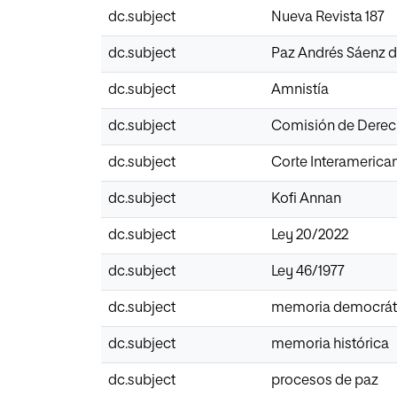
dc.subject
Nueva Revista 187
dc.subject
Paz Andrés Sáenz d
dc.subject
Amnistía
dc.subject
Comisión de Derech
dc.subject
Corte Interameric
dc.subject
Kofi Annan
dc.subject
Ley 20/2022
dc.subject
Ley 46/1977
dc.subject
memoria democrát
dc.subject
memoria histórica
dc.subject
procesos de paz