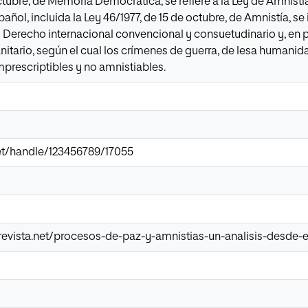
ctubre, de Memoria Democrática, se refiere a la Ley de Amnistía
añol, incluida la Ley 46/1977, de 15 de octubre, de Amnistía, se
Derecho internacional convencional y consuetudinario y, en pa
itario, según el cual los crímenes de guerra, de lesa humanidad
prescriptibles y no amnistiables.
.net/handle/123456789/17055
evista.net/procesos-de-paz-y-amnistias-un-analisis-desde-e