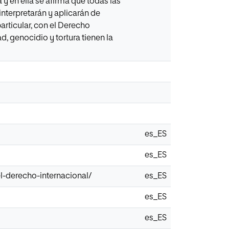
 y en ella se afirma que todas las
 interpretarán y aplicarán de
rticular, con el Derecho
, genocidio y tortura tienen la
es_ES
es_ES
l-derecho-internacional/
es_ES
es_ES
es_ES