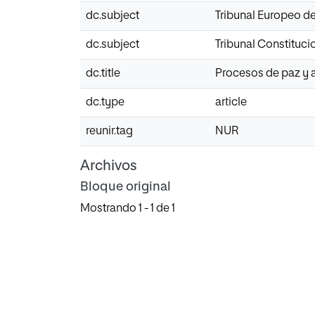
dc.subject
Tribunal Europeo 
dc.subject
Tribunal Constituci
dc.title
Procesos de paz y a
dc.type
article
reunir.tag
NUR
Archivos
Bloque original
Mostrando
1 - 1 de 1