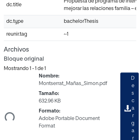
Propuesta de programa de interv
dc.title
mejorar las relaciones familia – e
dc.type
bachelorThesis
reunir.tag
~1
Archivos
Bloque original
Mostrando
1 - 1 de 1
Nombre:
D
Montserrat_Mañas_Simon.pdf
e
s
Tamaño:
c
632.96 KB
gando...
a
Formato:
r
Adobe Portable Document
g
Format
a
r