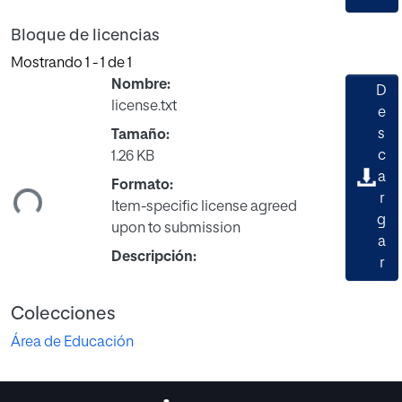
Bloque de licencias
Mostrando
1 - 1 de 1
Nombre:
D
license.txt
e
s
Tamaño:
c
1.26 KB
gando...
a
Formato:
r
Item-specific license agreed
g
upon to submission
a
Descripción:
r
Colecciones
Área de Educación