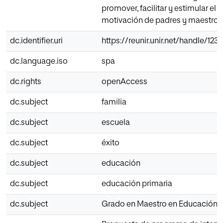
promover, facilitar y estimular el i
motivación de padres y maestros
dc.identifier.uri
https://reunir.unir.net/handle/12
dc.language.iso
spa
dc.rights
openAccess
dc.subject
familia
dc.subject
escuela
dc.subject
éxito
dc.subject
educación
dc.subject
educación primaria
dc.subject
Grado en Maestro en Educación P