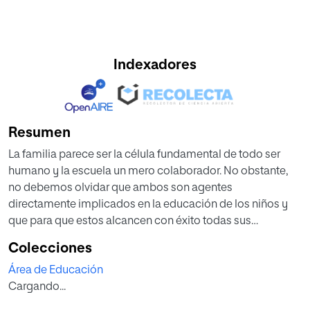
Indexadores
Resumen
La familia parece ser la célula fundamental de todo ser
humano y la escuela un mero colaborador. No obstante,
no debemos olvidar que ambos son agentes
directamente implicados en la educación de los niños y
que para que estos alcancen con éxito todas sus
capacidades y competencias, es vital que familia y
Colecciones
escuela trabajen conjuntamente.
Área de Educación
Con el presente trabajo de fin de grado se pretende
Cargando...
demostrar la importancia y la gran influencia positiva del
vínculo entre familias y maestros en el desarrollo personal,