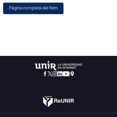
afectivo, comunicativo y educativo de todos los niños.
Página completa del ítem
Asimismo, este estudio pretende favorecer y mejorar la
relación Familia – Escuela,
abordando el tema con la realización de una propuesta de
intervención centrada en la elaboración de nuevas
estrategias, sugerencias e intervenciones metodológicas
orientadas a promover, facilitar y estimular el interés y la
motivación de padres y
maestros.