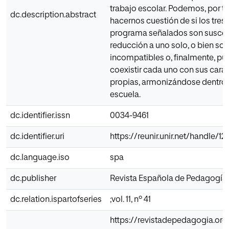
trabajo escolar. Podemos, por ta
dc.description.abstract
hacernos cuestión de si los tres 
programa señalados son suscep
reducción a uno solo, o bien son
incompatibles o, finalmente, p
coexistir cada uno con sus carac
propias, armonizándose dentro 
escuela.
dc.identifier.issn
0034-9461
dc.identifier.uri
https://reunir.unir.net/handle/1
dc.language.iso
spa
dc.publisher
Revista Española de Pedagogía
dc.relation.ispartofseries
;vol. 11, nº 41
https://revistadepedagogia.org