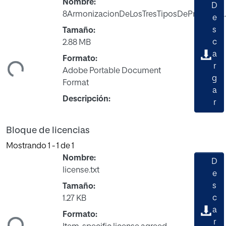
Nombre:
D
8ArmonizacionDeLosTresTiposDePrograma.
e
s
Tamaño:
c
2.88 MB
a
Formato:
ndo...
r
Adobe Portable Document
g
Format
a
Descripción:
r
Bloque de licencias
Mostrando
1 - 1 de 1
Nombre:
D
license.txt
e
s
Tamaño:
c
1.27 KB
a
Formato:
ndo...
r