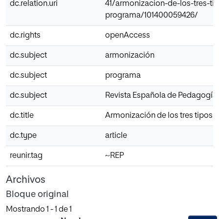
dc.relation.uri
41/armonizacion-de-los-tres-ti
programa/101400059426/
dc.rights
openAccess
dc.subject
armonización
dc.subject
programa
dc.subject
Revista Española de Pedagogía
dc.title
Armonización de los tres tipos
dc.type
article
reunir.tag
~REP
Archivos
Bloque original
Mostrando
1 - 1 de 1