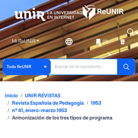
Mi ReUNIR
(0)
Todo ReUNIR
Inicio
UNIR REVISTAS
Revista Española de Pedagogía
1953
nº 41, enero-marzo 1953
Armonización de los tres tipos de programa