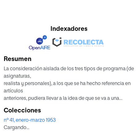
Indexadores
Resumen
La consideración aislada de los tres tipos de programa (de
asignaturas,
realista y personales), a los que se ha hecho referencia en
artículos
anteriores, pudiera llevar a la idea de que se va a una
desmembración,
Colecciones
sin sentido, de la unidad que debe tener el trabajo escolar.
nº 41, enero-marzo 1953
Podemos,
Cargando...
por tanto, hacernos cuestión de si los tres tipos de
programa señalados