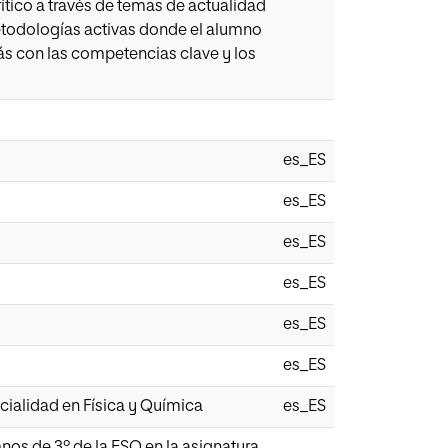
crítico a través de temas de actualidad
etodologías activas donde el alumno
ás con las competencias clave y los
es_ES
es_ES
es_ES
es_ES
es_ES
es_ES
ialidad en Física y Química
es_ES
os de 3º de la ESO en la asignatura