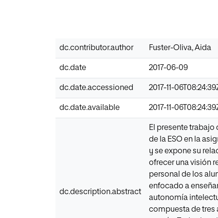
dc.contributor.author
Fuster-Oliva, Aida
dc.date
2017-06-09
dc.date.accessioned
2017-11-06T08:24:39
dc.date.available
2017-11-06T08:24:39
El presente trabajo
de la ESO en la asi
y se expone su rela
ofrecer una visión 
personal de los al
enfocado a enseñar
dc.description.abstract
autonomía intelectu
compuesta de tres a