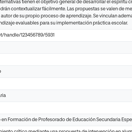
ernativas tienen el objetivo general de desarrollar el espíritu 
drán contextualizar fácilmente. Las propuestas se valen de m
y autor de su propio proceso de aprendizaje. Se vinculan adem
ndizaje evaluables para su implementación práctica escolar.
.net/handle/123456789/5931
o
ria
io en Formación de Profesorado de Educación Secundaria Espec
ento crítico mediante una propuesta de intervención en alumn