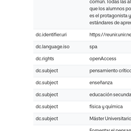
común. Todas las alt
que los alumnos po
es el protagonista 
estándares de apre
dc.identifier.uri
https://reunir.unir
dc.language.iso
spa
dc.rights
openAccess
dc.subject
pensamiento crític
dc.subject
enseñanza
dc.subject
educación secunda
dc.subject
física y química
dc.subject
Máster Universitar
Fomentar el pensami