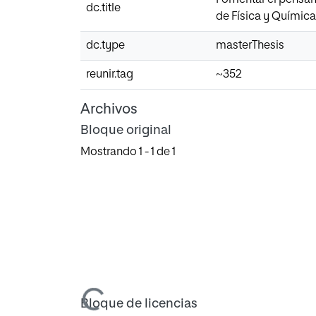
dc.title
de Física y Química
dc.type
masterThesis
reunir.tag
~352
Archivos
Bloque original
Mostrando
1 - 1 de 1
Cargando...
Bloque de licencias