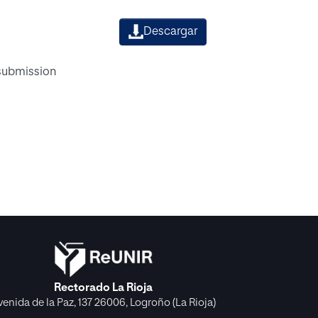
Descargar
 submission
Rectorado La Rioja
venida de la Paz, 137 26006, Logroño (La Rioja)