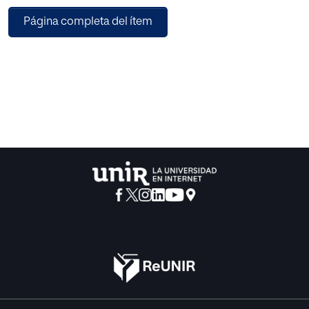
democráticos. El nuevo paradigma educativo no está tan
Página completa del ítem
enfocado a enseñar a los alumnos abundantes contenidos
teóricos, sino más bien al de crear personas que gocen de
autonomía intelectual para poder decidir libremente.
En segundo lugar, se presenta una propuesta de
intervención compuesta de tres actividades para la
aplicación directa en el aula que surgen de un tema de
divulgación científica común. Todas las alternativas tienen
el objetivo general de desarrollar el espíritu crítico a través
de temas de actualidad que los alumnos podrán
contextualizar fácilmente. Las propuestas se valen de
metodologías activas donde el alumno es el protagonista
y autor de su propio proceso de aprendizaje. Se vinculan
además con las competencias clave y los estándares de
aprendizaje evaluables para su implementación práctica
escolar.