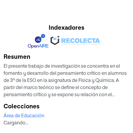
Indexadores
Resumen
El presente trabajo de investigación se concentra en el
fomento y desarrollo del pensamiento crítico en alumnos
de 3º de la ESO en la asignatura de Física y Química. A
partir del marco teórico se define el concepto de
pensamiento crítico y se expone su relación con el
currículum oficial y las pruebas europeas PISA. En esta
Colecciones
investigación también se intenta ofrecer una visión
Área de Educación
reflexionada acerca de la importancia de desarrollar el
Cargando...
pensamiento crítico para la vida educativa y personal de
los alumnos como futuros ciudadanos libres y