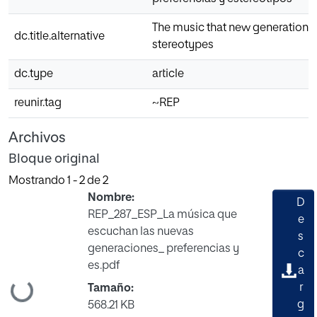
The music that new generations l
dc.title.alternative
stereotypes
dc.type
article
reunir.tag
~REP
Archivos
Bloque original
Mostrando
1 - 2 de 2
Nombre:
D
REP_287_ESP_La música que
e
escuchan las nuevas
s
generaciones_ preferencias y
c
es.pdf
a
Cargando...
r
Tamaño:
g
568.21 KB