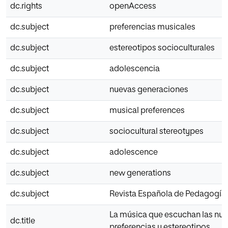
dc.rights
openAccess
dc.subject
preferencias musicales
dc.subject
estereotipos socioculturales
dc.subject
adolescencia
dc.subject
nuevas generaciones
dc.subject
musical preferences
dc.subject
sociocultural stereotypes
dc.subject
adolescence
dc.subject
new generations
dc.subject
Revista Española de Pedagogía
La música que escuchan las nue
dc.title
preferencias y estereotipos