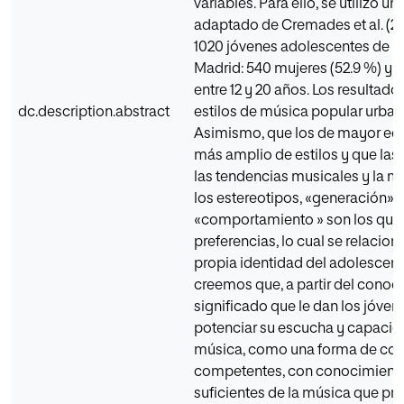
variables. Para ello, se utilizó u
adaptado de Cremades et al. (20
1020 jóvenes adolescentes de un 
Madrid: 540 mujeres (52.9 %) y 
entre 12 y 20 años. Los resultad
dc.description.abstract
estilos de música popular urbana
Asimismo, que los de mayor ed
más amplio de estilos y que las
las tendencias musicales y la mú
los estereotipos, «generación»,
«comportamiento » son los que
preferencias, lo cual se relacion
propia identidad del adolescen
creemos que, a partir del conoc
significado que le dan los jóven
potenciar su escucha y capacida
música, como una forma de cons
competentes, con conocimiento
suficientes de la música que pre