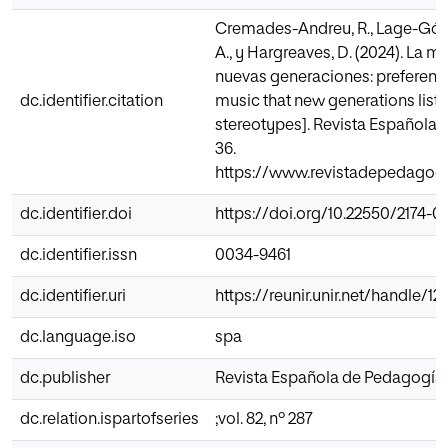
Cremades-Andreu, R., Lage-Góm
A., y Hargreaves, D. (2024). La 
nuevas generaciones: preferenci
dc.identifier.citation
music that new generations liste
stereotypes]. Revista Española d
36.
https://www.revistadepedagogi
dc.identifier.doi
https://doi.org/10.22550/2174-0
dc.identifier.issn
0034-9461
dc.identifier.uri
https://reunir.unir.net/handle/1
dc.language.iso
spa
dc.publisher
Revista Española de Pedagogía
dc.relation.ispartofseries
;vol. 82, nº 287