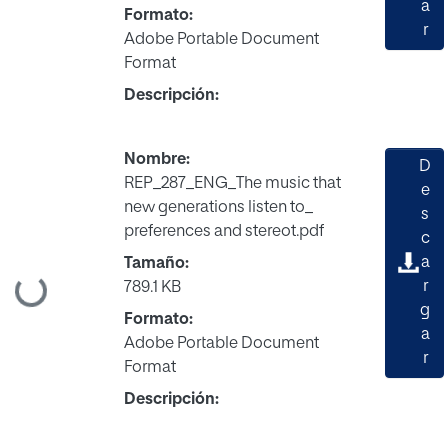
a
Formato:
r
Adobe Portable Document
Format
Descripción:
Nombre:
D
REP_287_ENG_The music that
e
new generations listen to_
s
preferences and stereot.pdf
c
a
Tamaño:
Cargando...
r
789.1 KB
g
Formato:
a
Adobe Portable Document
r
Format
Descripción: