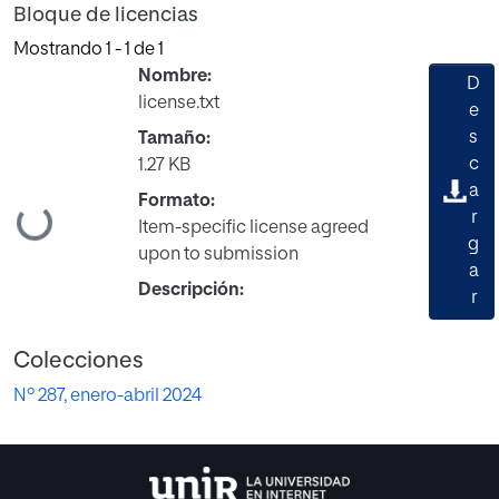
Bloque de licencias
Mostrando
1 - 1 de 1
Nombre:
D
license.txt
e
s
Tamaño:
c
1.27 KB
a
Formato:
Cargando...
r
Item-specific license agreed
g
upon to submission
a
Descripción:
r
Colecciones
Nº 287, enero-abril 2024