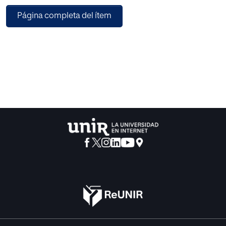
1020 jóvenes adolescentes de un distrito de la ciudad de
Página completa del ítem
Madrid: 540 mujeres (52.9 %) y 480 hombres (47.1 %) de
entre 12 y 20 años. Los resultados ponen de manifiesto qué
estilos de música popular urbana prefieren los jóvenes.
Asimismo, que los de mayor edad escuchan un rango más
amplio de estilos y que las mujeres se decantan por las
tendencias musicales y la música latina. Respecto a los
estereotipos, «generación», «personalidad» y
«comportamiento » son los que más asocian a sus
preferencias, lo cual se relaciona con el desarrollo de la
propia identidad del adolescente. Como conclusión,
creemos que, a partir del conocimiento sobre el
significado que le dan los jóvenes a la música, es preciso
potenciar su escucha y capacidad crítica desde el aula de
música, como una forma de construir oyentes
competentes, con conocimientos musicales y sociales
suficientes de la música que prefieren.