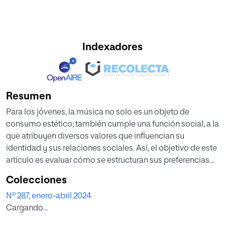
Indexadores
Resumen
Para los jóvenes, la música no solo es un objeto de
consumo estético; también cumple una función social, a la
que atribuyen diversos valores que influencian su
identidad y sus relaciones sociales. Así, el objetivo de este
artículo es evaluar cómo se estructuran sus preferencias
musicales y qué diferencias existen en función del género
Colecciones
y del rango de edad, además de estudiar qué estereotipos
Nº 287, enero-abril 2024
asocian a los estilos que más escuchan según dichas
Cargando...
variables. Para ello, se utilizó un cuestionario actualizado y
adaptado de Cremades et al. (2010), al que respondieron