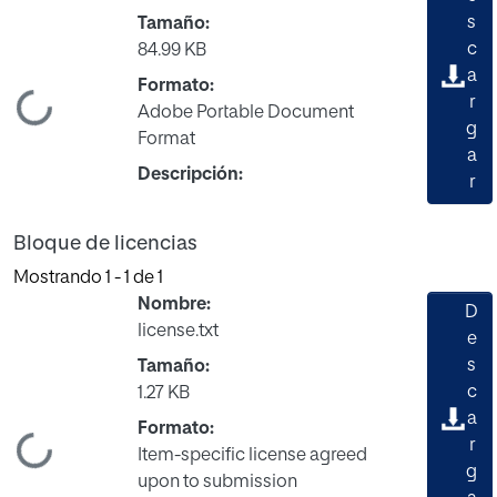
s
Tamaño:
c
84.99 KB
a
Formato:
Cargando...
r
Adobe Portable Document
g
Format
a
Descripción:
r
Bloque de licencias
Mostrando
1 - 1 de 1
Nombre:
D
license.txt
e
s
Tamaño:
c
1.27 KB
a
Formato:
Cargando...
r
Item-specific license agreed
g
upon to submission