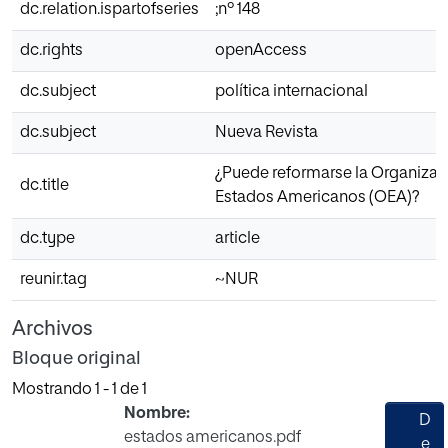
dc.relation.ispartofseries
;nº 148
dc.rights
openAccess
dc.subject
política internacional
dc.subject
Nueva Revista
¿Puede reformarse la Organizac
dc.title
Estados Americanos (OEA)?
dc.type
article
reunir.tag
~NUR
Archivos
Bloque original
Mostrando
1 - 1 de 1
Nombre:
D
estados americanos.pdf
e