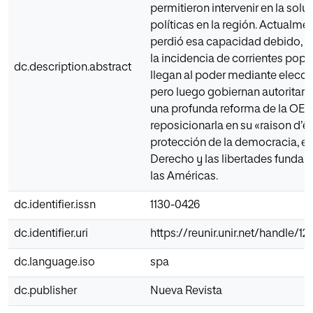
permitieron intervenir en la soluc
políticas en la región. Actualme
perdió esa capacidad debido, en
la incidencia de corrientes popu
dc.description.abstract
llegan al poder mediante elecci
pero luego gobiernan autoritari
una profunda reforma de la OE
reposicionarla en su «raison d’êtr
protección de la democracia, el
Derecho y las libertades funda
las Américas.
dc.identifier.issn
1130-0426
dc.identifier.uri
https://reunir.unir.net/handle/
dc.language.iso
spa
dc.publisher
Nueva Revista