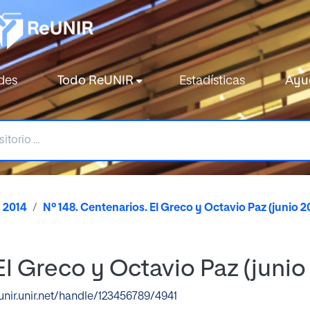
des
Todo ReUNIR
Estadísticas
Ayu
2014
Nº 148. Centenarios. El Greco y Octavio Paz (junio 2
El Greco y Octavio Paz (junio
eunir.unir.net/handle/123456789/4941