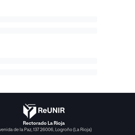
Rectorado La Rioja
venida de la Paz, 137 26006, Logroño (La Rioja)