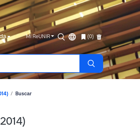
da
Mi ReUNIR
(0)
014)
Buscar
 2014)