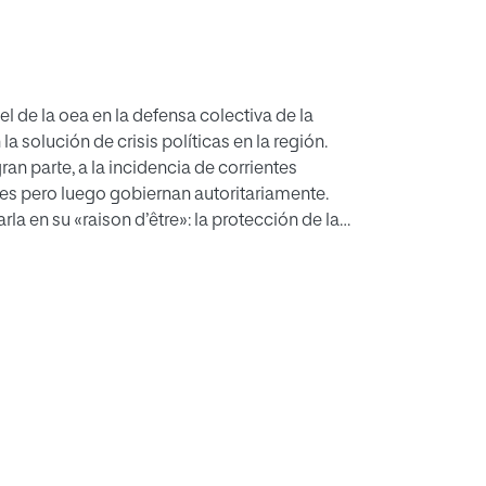
l de la oea en la defensa colectiva de la
a solución de crisis políticas en la región.
n parte, a la incidencia de corrientes
res pero luego gobiernan autoritariamente.
a en su «raison d’être»: la protección de la
damentales en las Américas.