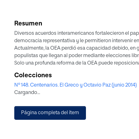
Resumen
Diversos acuerdos interamericanos fortalecieron el pape
democracia representativa y le permitieron intervenir en l
Actualmente, la OEA perdió esa capacidad debido, en gra
populistas que llegan al poder mediante elecciones lib
Solo una profunda reforma de la OEA puede reposicionarl
democracia, el Estado de Derecho y las libertades fun
Colecciones
Nº 148. Centenarios. El Greco y Octavio Paz (junio 2014)
Cargando...
Página completa del ítem