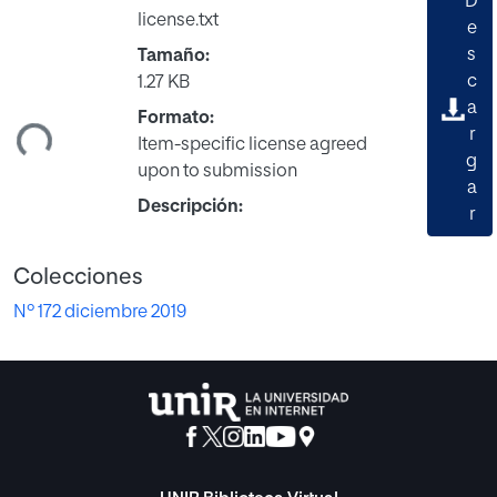
D
license.txt
e
s
Tamaño:
c
1.27 KB
a
ndo...
Formato:
r
Item-specific license agreed
g
upon to submission
a
Descripción:
r
Colecciones
Nº 172 diciembre 2019