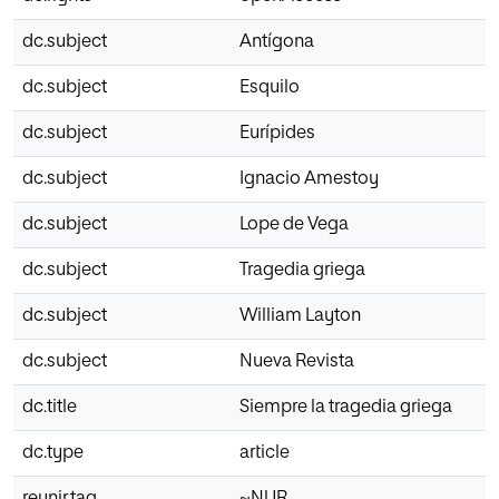
dc.subject
Antígona
dc.subject
Esquilo
dc.subject
Eurípides
dc.subject
Ignacio Amestoy
dc.subject
Lope de Vega
dc.subject
Tragedia griega
dc.subject
William Layton
dc.subject
Nueva Revista
dc.title
Siempre la tragedia griega
dc.type
article