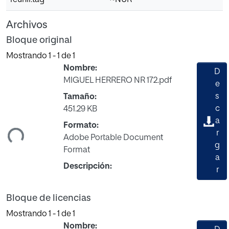
reunir.tag
~NUR
Archivos
Bloque original
Mostrando
1 - 1 de 1
Nombre:
D
MIGUEL HERRERO NR 172.pdf
e
s
Tamaño:
c
451.29 KB
a
ndo...
Formato:
r
Adobe Portable Document
g
Format
a
Descripción:
r
Bloque de licencias
Mostrando
1 - 1 de 1
Nombre: