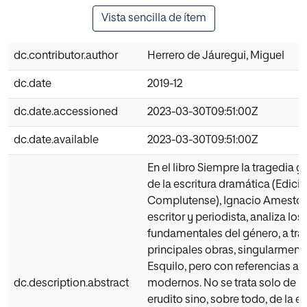
Vista sencilla de ítem
dc.contributor.author
Herrero de Jáuregui, Miguel
dc.date
2019-12
dc.date.accessioned
2023-03-30T09:51:00Z
dc.date.available
2023-03-30T09:51:00Z
En el libro Siempre la tragedia g
de la escritura dramática (Edici
Complutense), Ignacio Amestoy
escritor y periodista, analiza lo
fundamentales del género, a tra
principales obras, singularmente
Esquilo, pero con referencias a 
dc.description.abstract
modernos. No se trata solo de u
erudito sino, sobre todo, de la e