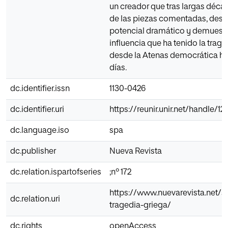
un creador que tras largas déca
de las piezas comentadas, desti
potencial dramático y demuestr
influencia que ha tenido la trage
desde la Atenas democrática ha
días.
dc.identifier.issn
1130-0426
dc.identifier.uri
https://reunir.unir.net/handle/
dc.language.iso
spa
dc.publisher
Nueva Revista
dc.relation.ispartofseries
;nº 172
https://www.nuevarevista.net/s
dc.relation.uri
tragedia-griega/
dc.rights
openAccess