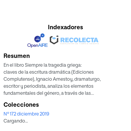
Indexadores
Resumen
En el libro Siempre la tragedia griega:
claves de la escritura dramática (Ediciones
Complutense), Ignacio Amestoy, dramaturgo,
escritor y periodista, analiza los elementos
fundamentales del género, a través de las
principales obras, singularmente las de
Colecciones
Esquilo, pero con referencias a autores
Nº 172 diciembre 2019
modernos. No se trata solo de un trabajo
Cargando...
erudito sino, sobre todo, de la experiencia de
un creador que tras largas décadas de estudio