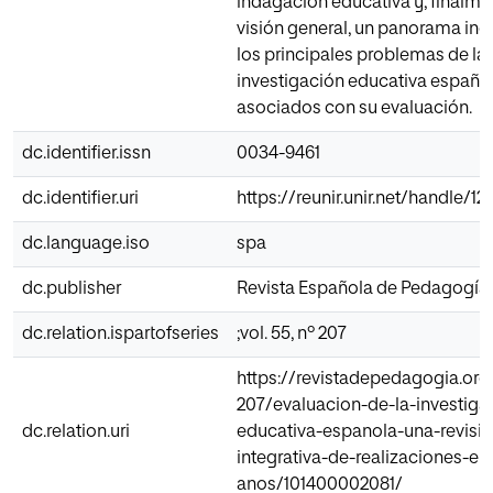
indagación educativa y, finalme
visión general, un panorama ind
los principales problemas de la
investigación educativa españo
asociados con su evaluación.
dc.identifier.issn
0034-9461
dc.identifier.uri
https://reunir.unir.net/handle/1
dc.language.iso
spa
dc.publisher
Revista Española de Pedagogía
dc.relation.ispartofseries
;vol. 55, nº 207
https://revistadepedagogia.org
207/evaluacion-de-la-investiga
dc.relation.uri
educativa-espanola-una-revisio
integrativa-de-realizaciones-en
anos/101400002081/