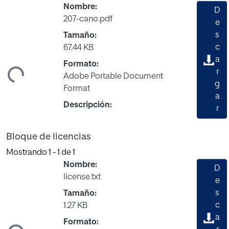
Nombre:
D
207-cano.pdf
e
s
Tamaño:
c
67.44 KB
a
Formato:
ndo...
r
Adobe Portable Document
g
Format
a
Descripción:
r
Bloque de licencias
Mostrando
1 - 1 de 1
Nombre:
D
license.txt
e
s
Tamaño:
c
1.27 KB
a
Formato: