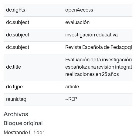
dc.rights
openAccess
dc.subject
evaluación
dc.subject
investigación educativa
dc.subject
Revista Española de Pedagogía
Evaluación de la investigación 
dc.title
española: una revisión integrati
realizaciones en 25 años
dc.type
article
reunir.tag
~REP
Archivos
Bloque original
Mostrando
1 - 1 de 1