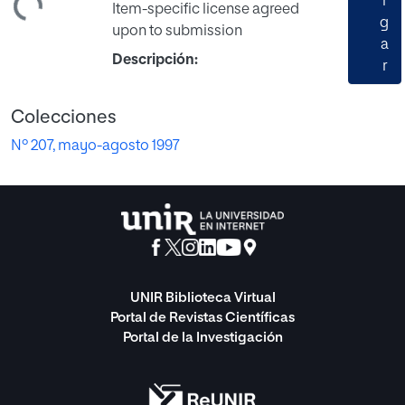
ndo...
r
Item-specific license agreed
g
upon to submission
a
Descripción:
r
Colecciones
Nº 207, mayo-agosto 1997
UNIR Biblioteca Virtual
Portal de Revistas Científicas
Portal de la Investigación