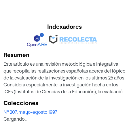
Indexadores
Resumen
Este artículo es una revisión metodológica e integrativa
que recopila las realizaciones españolas acerca del tópico
de la evaluación de la investigación en los últimos 25 años.
Considera especialmente la investigación hecha en los
ICEs (Institutos de Ciencias de la Educación), la evaluación
de revistas españolas centrada en la indagación educativa
Colecciones
y, finalmente, da una visión general, un panorama
Nº 207, mayo-agosto 1997
inductivo de los principales problemas de la investigación
Cargando...
educativa española asociados con su evaluación.