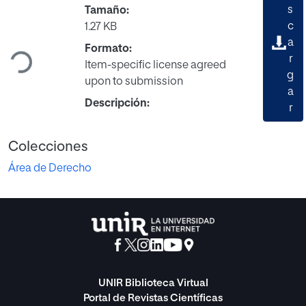
s
Tamaño:
c
1.27 KB
Cargando...
a
Formato:
r
Item-specific license agreed
g
upon to submission
a
Descripción:
r
Colecciones
Área de Derecho
UNIR Biblioteca Virtual
Portal de Revistas Científicas