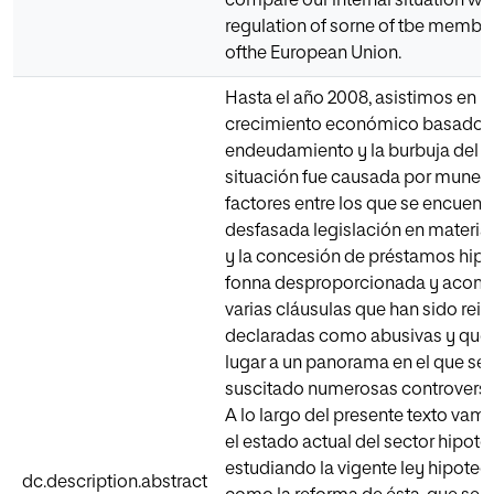
compare our internal situation wit
regulation of sorne of tbe member
ofthe European Union.
Hasta el año 2008, asistimos en 
crecimiento económico basado e
endeudamiento y la burbuja del lad
situación fue causada por muner
factores entre los que se encuentra
desfasada legislación en materia
y la concesión de préstamos hipo
fonna desproporcionada y acom
varias cláusulas que han sido re
declaradas como abusivas y que
lugar a un panorama en el que se
suscitado numerosas controversia
A lo largo del presente texto vamo
el estado actual del sector hipote
estudiando la vigente ley hipoteca
dc.description.abstract