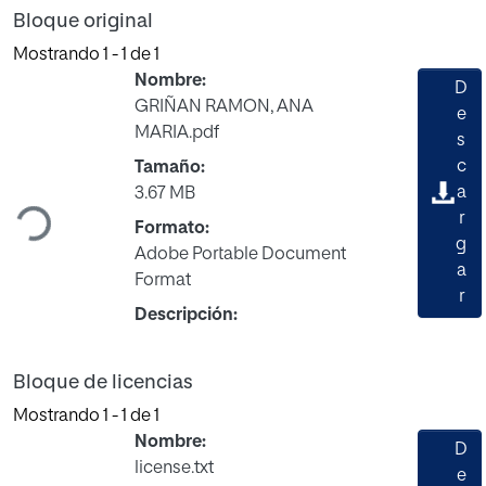
Bloque original
Mostrando
1 - 1 de 1
Nombre:
D
GRIÑAN RAMON, ANA
e
MARIA.pdf
s
c
Tamaño:
Cargando...
a
3.67 MB
r
Formato:
g
Adobe Portable Document
a
Format
r
Descripción:
Bloque de licencias
Mostrando
1 - 1 de 1
Nombre:
D
license.txt
e