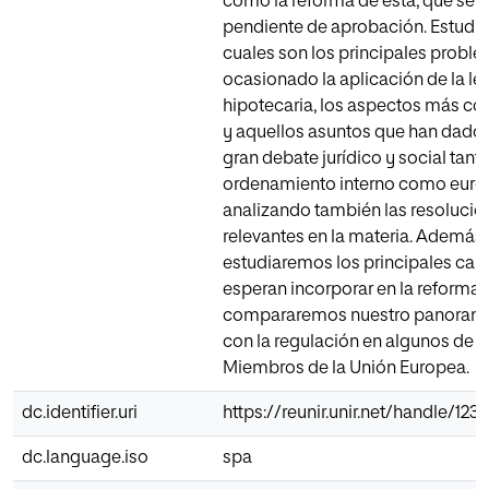
como la reforma de ésta, que se 
pendiente de aprobación. Estudi
cuales son los principales probl
ocasionado la aplicación de la le
hipotecaria, los aspectos más co
y aquellos asuntos que han dado 
gran debate jurídico y social tanto
ordenamiento interno como euro
analizando también las resoluci
relevantes en la materia. Además,
estudiaremos los principales ca
esperan incorporar en la reforma d
compararemos nuestro panorama
con la regulación en algunos de l
Miembros de la Unión Europea.
dc.identifier.uri
https://reunir.unir.net/handle/12
dc.language.iso
spa