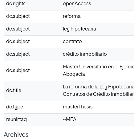
dc.rights
openAccess
dc.subject
reforma
dc.subject
ley hipotecaria
dc.subject
contrato
dc.subject
crédito inmobiliario
Máster Universitario en el Ejercici
dc.subject
Abogacía
La reforma de la Ley Hipotecaria:
dc.title
Contratos de Crédito Inmobiliario
dc.type
masterThesis
reunir.tag
~MEA
Archivos