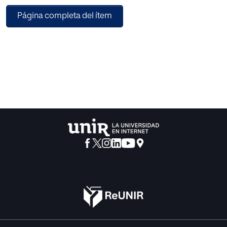
A lo largo del presente texto vamos a analizar el estado
Página completa del ítem
actual del sector hipotecario, estudiando la vigente ley
hipotecaria, así como la reforma de ésta, que se encuentra
pendiente de aprobación. Estudiaremos cuales son los
principales problemas que ha ocasionado la aplicación
de la ley hipotecaria, los aspectos más controvertidos y
aquellos asuntos que han dado lugar a un gran debate
jurídico y social tanto en el ordenamiento interno como
europeo, analizando también las resoluciones más
relevantes en la materia. Además, estudiaremos los
principales cambios que se esperan incorporar en la
reforma de la ley y compararemos nuestro panorama
interno con la regulación en algunos de los Estados
Miembros de la Unión Europea.