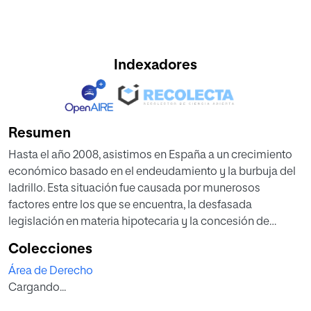
Indexadores
Resumen
Hasta el año 2008, asistimos en España a un crecimiento
económico basado en el endeudamiento y la burbuja del
ladrillo. Esta situación fue causada por munerosos
factores entre los que se encuentra, la desfasada
legislación en materia hipotecaria y la concesión de
préstamos hipotecarios de fonna desproporcionada y
Colecciones
acompañados de varias cláusulas que han sido
Área de Derecho
reiteradamente declaradas como abusivas y que han
Cargando...
dado lugar a un panorama en el que se han suscitado
numerosas controversias jurídicas.