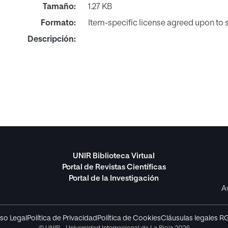
Tamaño:
1.27 KB
Formato:
Item-specific license agreed upon to
Descripción:
UNIR Biblioteca Virtual
Portal de Revistas Científicas
Portal de la Investigación
A
so Legal
Política de Privacidad
Política de Cookies
Cláusulas legales R