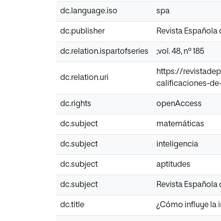
dc.language.iso
spa
dc.publisher
Revista Española
dc.relation.ispartofseries
;vol. 48, nº 185
https://revistade
dc.relation.uri
calificaciones-d
dc.rights
openAccess
dc.subject
matemáticas
dc.subject
inteligencia
dc.subject
aptitudes
dc.subject
Revista Española
dc.title
¿Cómo influye la i