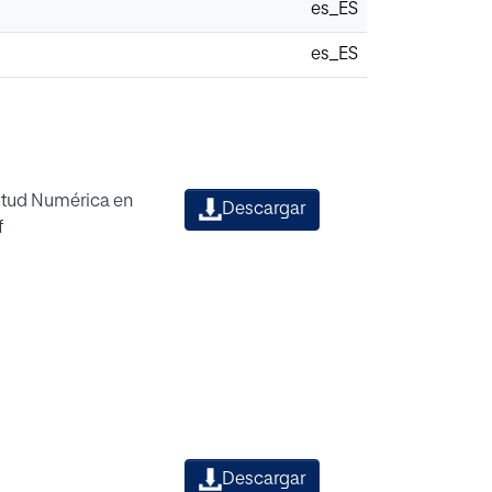
es_ES
es_ES
titud Numérica en
Descargar
f
Descargar