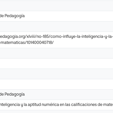
 de Pedagogía
pedagogia.org/xlviii/no-185/como-influye-la-inteligencia-y-la
e-matematicas/101400040718/
 de Pedagogía
nteligencia y la aptitud numérica en las calificaciones de mat