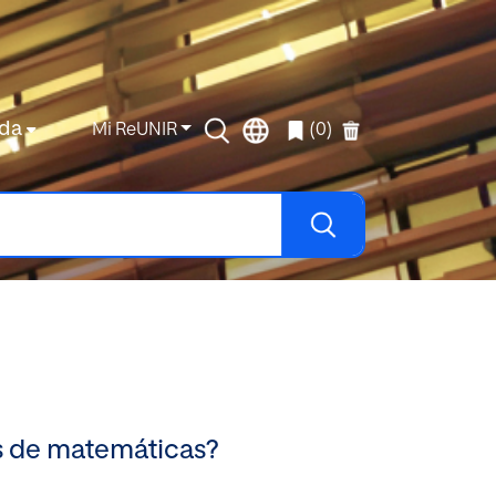
da
Mi ReUNIR
(0)
es de matemáticas?