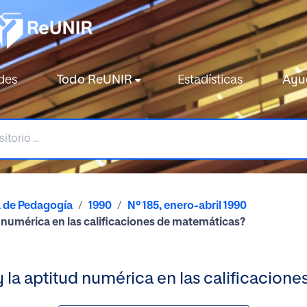
des
Todo ReUNIR
Estadísticas
Ayu
a de Pedagogía
1990
Nº 185, enero-abril 1990
d numérica en las calificaciones de matemáticas?
y la aptitud numérica en las calificacion