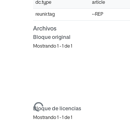
dc.type
article
reunir.tag
~REP
Archivos
Bloque original
Mostrando
1 - 1 de 1
Cargando...
Bloque de licencias
Mostrando
1 - 1 de 1