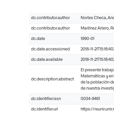
dc.contributor.author
Nortes Checa, An
dc.contributor.author
Martínez Artero, 
dc.date
1990-01
dc.date.accessioned
2018-11-21T15:18:4
dc.date.available
2018-11-21T15:18:4
El presente trabaj
Matemáticas y en 
dc.description.abstract
de la población d
de nuestra invest
dc.identifier.issn
0034-9461
dc.identifier.uri
https://reunir.un