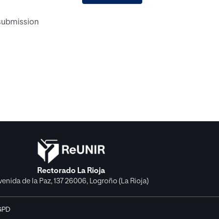
 submission
Rectorado La Rioja
venida de la Paz, 137 26006, Logroño (La Rioja)
GPD