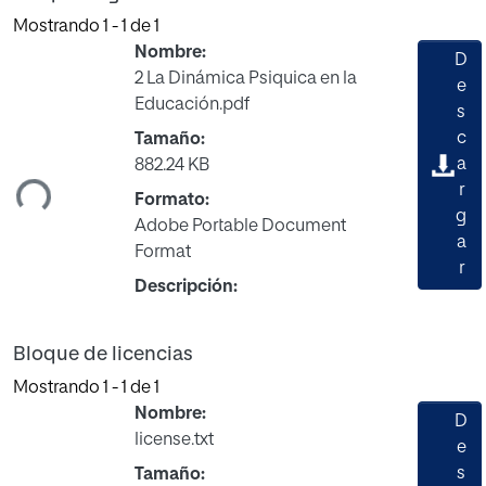
Mostrando
1 - 1 de 1
Nombre:
D
2 La Dinámica Psiquica en la
e
Educación.pdf
s
rgando...
c
Tamaño:
a
882.24 KB
r
Formato:
g
Adobe Portable Document
a
Format
r
Descripción:
Bloque de licencias
Mostrando
1 - 1 de 1
Nombre:
D
license.txt
e
s
Tamaño: