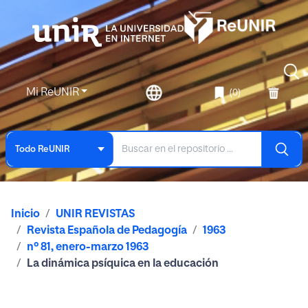
Mi ReUNIR
(0)
Todo ReUNIR
Inicio
UNIR REVISTAS
Revista Española de Pedagogía
1963
nº 81, enero-marzo 1963
La dinámica psíquica en la educación