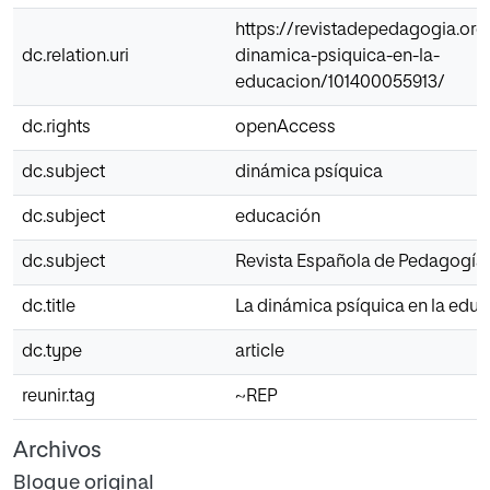
https://revistadepedagogia.org/
dc.relation.uri
dinamica-psiquica-en-la-
educacion/101400055913/
dc.rights
openAccess
dc.subject
dinámica psíquica
dc.subject
educación
dc.subject
Revista Española de Pedagogía
dc.title
La dinámica psíquica en la edu
dc.type
article
reunir.tag
~REP
Archivos
Bloque original