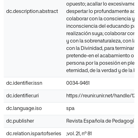
opuesto; acallar lo excesivamen
dc.description.abstract
despertar lo profundamente ad
colaborar con la consciencia y c
inconsciencia del educando par
realización suya; colaborar con 
y con la sobrenaturaleza, con l
con la Divinidad, para terminar-
pretende-en el acabamiento ope
persona por la posesión en pleni
eternidad, de la verdad y de la 
dc.identifier.issn
0034-9461
dc.identifier.uri
https://reunir.unir.net/handle/
dc.language.iso
spa
dc.publisher
Revista Española de Pedagogía
dc.relation.ispartofseries
;vol. 21, nº 81