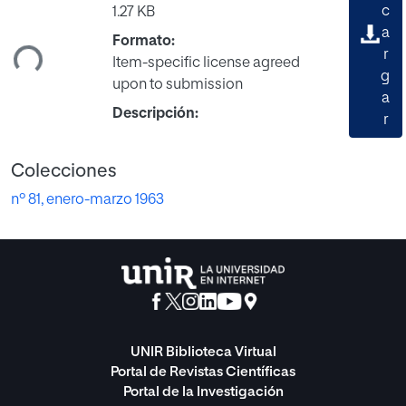
rgando...
c
1.27 KB
a
Formato:
r
Item-specific license agreed
g
upon to submission
a
Descripción:
r
Colecciones
nº 81, enero-marzo 1963
UNIR Biblioteca Virtual
Portal de Revistas Científicas
Portal de la Investigación