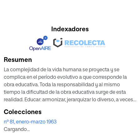
Indexadores
Resumen
La complejidad de la vida humana se proyecta y se
complica en el período evolutivo a que corresponde la
obra educativa. Toda la responsabilidad y al mismo
tiempo la dificultad de la obra educativa surge de esta
realidad. Educar: armonizar, jerarquizar lo diverso, a veces
lo opuesto; acallar lo excesivamente excitado; despertar lo
Colecciones
profundamente adormecido; colaborar con la consciencia
nº 81, enero-marzo 1963
y con la inconsciencia del educando para la mejor
Cargando...
realización suya; colaborar con la naturaleza y con la
sobrenaturaleza, con la humanidad y con la Divinidad,