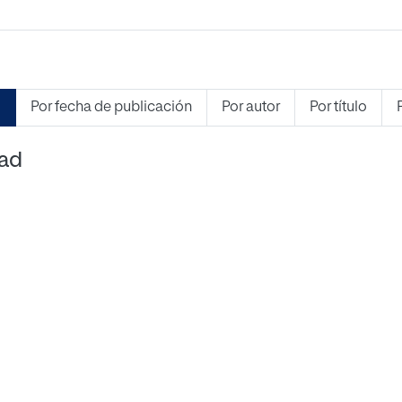
s
Por fecha de publicación
Por autor
Por título
dad