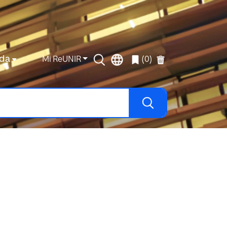
da
Mi ReUNIR
(0)