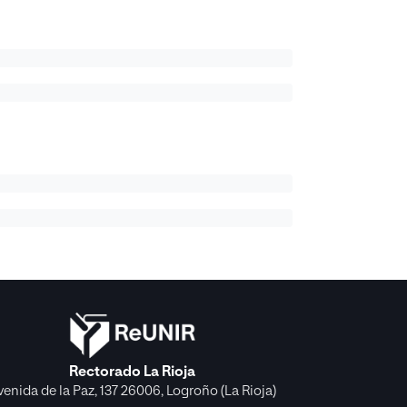
Rectorado La Rioja
venida de la Paz, 137 26006, Logroño (La Rioja)