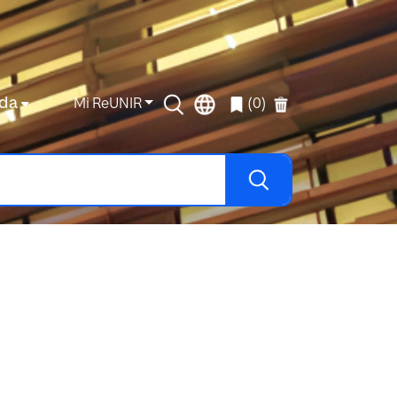
da
Mi ReUNIR
(0)