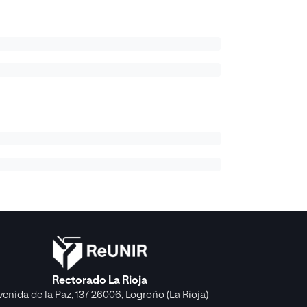
Rectorado La Rioja
venida de la Paz, 137 26006, Logroño (La Rioja)