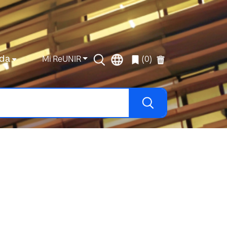
da
Mi ReUNIR
(0)