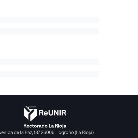
Rectorado La Rioja
venida de la Paz, 137 26006, Logroño (La Rioja)