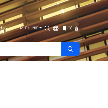
da
Mi ReUNIR
(0)