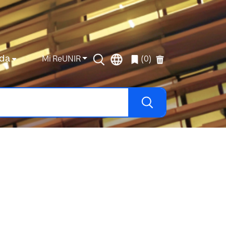
da
Mi ReUNIR
(0)