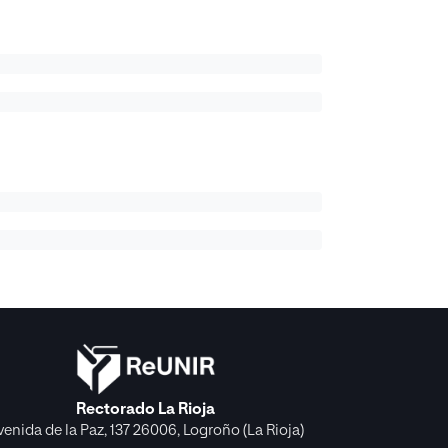
Rectorado La Rioja
venida de la Paz, 137 26006, Logroño (La Rioja)