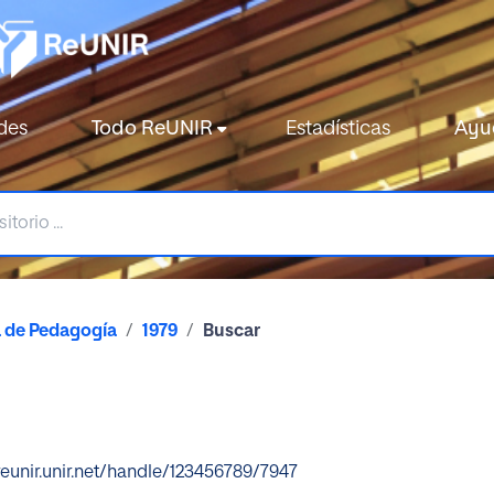
des
Todo ReUNIR
Estadísticas
Ayu
a de Pedagogía
1979
Buscar
reunir.unir.net/handle/123456789/7947