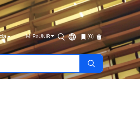
da
Mi ReUNIR
(0)