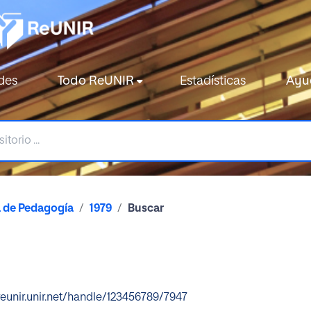
des
Todo ReUNIR
Estadísticas
Ayu
a de Pedagogía
1979
Buscar
reunir.unir.net/handle/123456789/7947