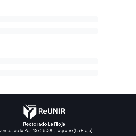
Rectorado La Rioja
venida de la Paz, 137 26006, Logroño (La Rioja)