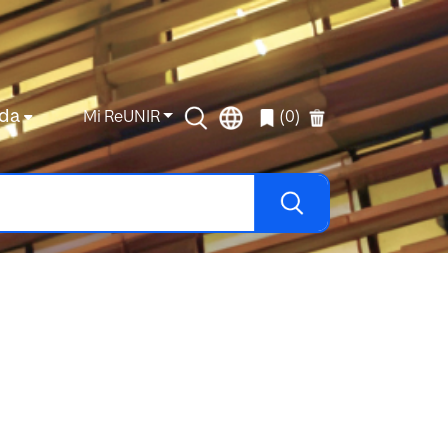
da
Mi ReUNIR
(0)