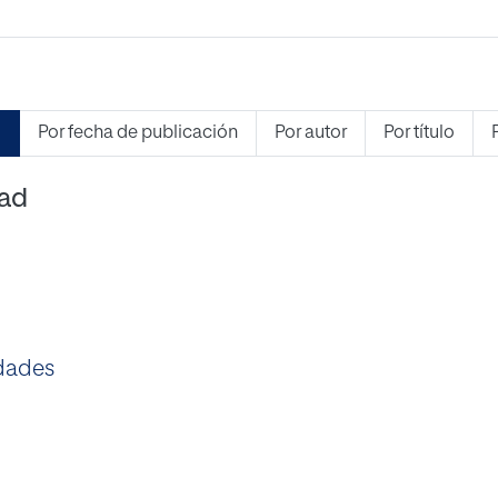
s
Por fecha de publicación
Por autor
Por título
dad
dades