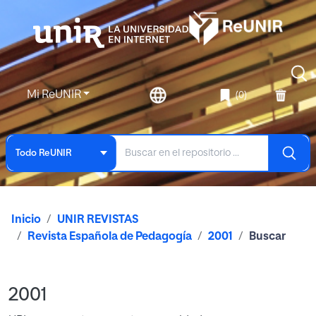
Mi ReUNIR
(0)
Todo ReUNIR
Inicio
UNIR REVISTAS
Revista Española de Pedagogía
2001
Buscar
2001