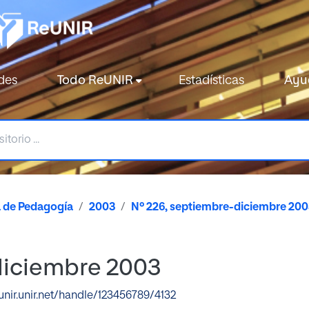
des
Todo ReUNIR
Estadísticas
Ayu
a de Pedagogía
2003
Nº 226, septiembre-diciembre 200
diciembre 2003
eunir.unir.net/handle/123456789/4132