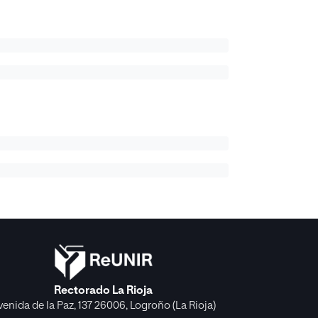
Rectorado La Rioja
venida de la Paz, 137 26006, Logroño (La Rioja)