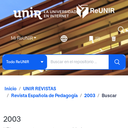
Mi ReUNIR
(0)
Todo ReUNIR
Inicio
UNIR REVISTAS
Revista Española de Pedagogía
2003
Buscar
2003