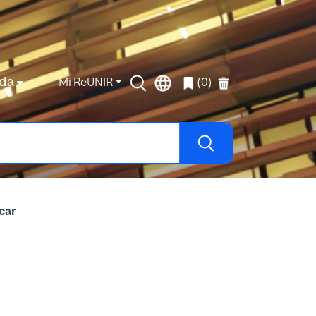
da
Mi ReUNIR
(0)
car