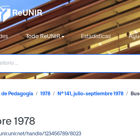
des
Todo ReUNIR
Estadísticas
Ayu
a de Pedagogía
1978
Nº 141, julio-septiembre 1978
Bus
bre 1978
eunir.unir.net/handle/123456789/8023