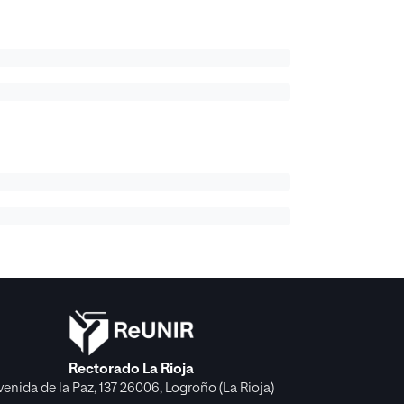
Rectorado La Rioja
venida de la Paz, 137 26006, Logroño (La Rioja)