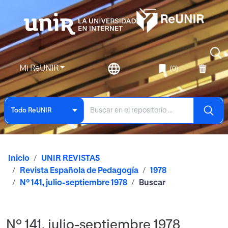
Mi ReUNIR
(0)
Todo ReUNIR
Inicio
UNIR REVISTAS
Revista Española de Pedagogía
1978
Nº 141, julio-septiembre 1978
Buscar
Nº 141, julio-septiembre 1978