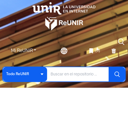
Mi ReUNIR
(0)
Todo ReUNIR