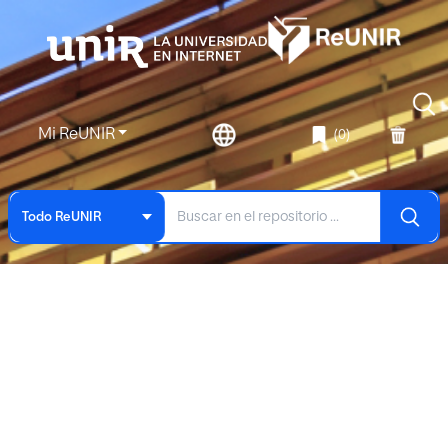
Mi ReUNIR
(0)
Todo ReUNIR