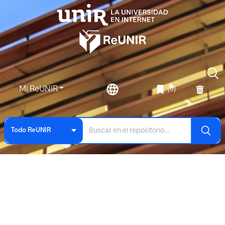
Mi ReUNIR
(0)
Todo ReUNIR