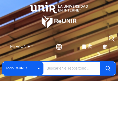
Mi ReUNIR
(0)
Todo ReUNIR