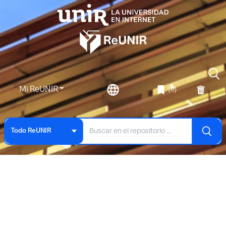
Mi ReUNIR
(0)
Todo ReUNIR