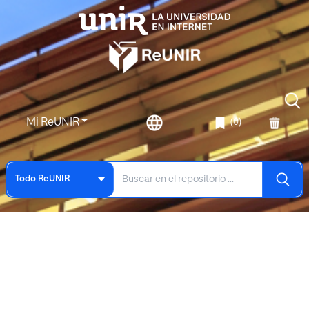
Mi ReUNIR
(0)
Todo ReUNIR