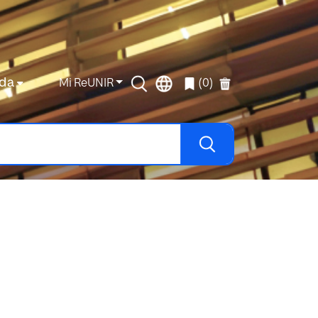
da
Mi ReUNIR
(0)