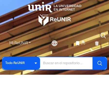
Mi ReUNIR
(0)
Todo ReUNIR