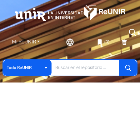
Mi ReUNIR
(0)
Todo ReUNIR