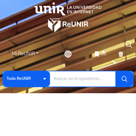
Mi ReUNIR
(0)
Todo ReUNIR