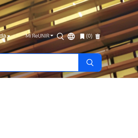
da
Mi ReUNIR
(0)