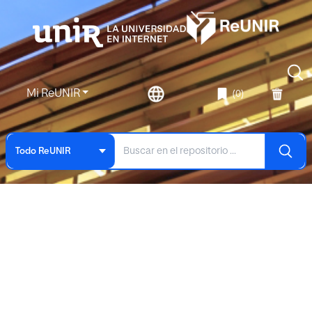
Mi ReUNIR
(0)
Todo ReUNIR