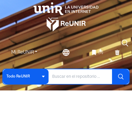
Mi ReUNIR
(0)
Todo ReUNIR