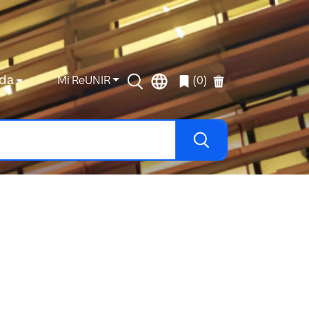
da
Mi ReUNIR
(0)