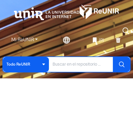
Mi ReUNIR
(0)
Todo ReUNIR