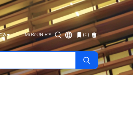
da
Mi ReUNIR
(0)